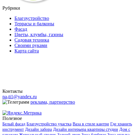
Рубрики
Благоустройство
Террасы и балконы
Фасад
Цветы, клумбы, газоны
Садовая техника
Своими руками
Карта сайта
Контакты
na-ti1@yandex.ru
реклама, партнерство
Полезное
Белый фасад
Благоустройство участка
Ваза в стиле кантри
Где хранить
инструмент
Дизайн забора
Дизайн интерьера квартиры студии
Дом с
гаражом
Журнальный столик
Задний двор
Зона барбекю
Зона отдыха