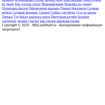
во дворе
Как сделать топор
Можжевельник
Ножовка по дереву
Облицовка фасада
Оформление крыльца
Ремонт бензокосы
Садовая
мебель
Садовый фонарик
Спирея
Стойка для обуви
Стул из шины
Терраса
Туя
Фасад красного цвета
Цветочная клумба
болезни
гортензии
дизайн участка
как сделать книжные полки
Copyright © 2026 - MirLandshaft.ru - Копирование информации
запрещено!