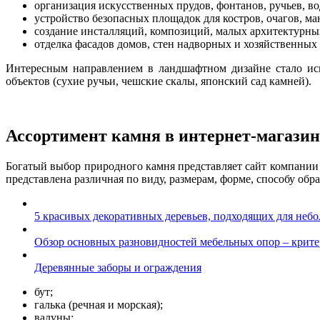
организация искусственных прудов, фонтанов, ручьев, во
устройство безопасных площадок для костров, очагов, м
создание инсталляций, композиций, малых архитектурны
отделка фасадов домов, стен надворных и хозяйственных 
Интересным направлением в ландшафтном дизайне стало исп
объектов (сухие ручьи, чешские скалы, японский сад камней).
Ассортимент камня в интернет-магазине
Богатый выбор природного камня представляет сайт компании
представлена различная по виду, размерам, форме, способу обр
5 красивых декоративных деревьев, подходящих для небо
Обзор основных разновидностей мебельных опор – крит
Деревянные заборы и ограждения
бут;
галька (речная и морская);
валуны;