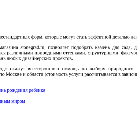
стандартных форм, которые могут стать эффектной деталью лан
агазина stonegrad.ru, позволяет подобрать камень для сада
ается различными природными оттенками, структурными, факту
нь любых дизайнерских проектов.
д» окажут всестороннюю помощь по выбору природного ка
о Москве и области (стоимость услуги рассчитывается в зависим
ень рождения ребенка
водным миром