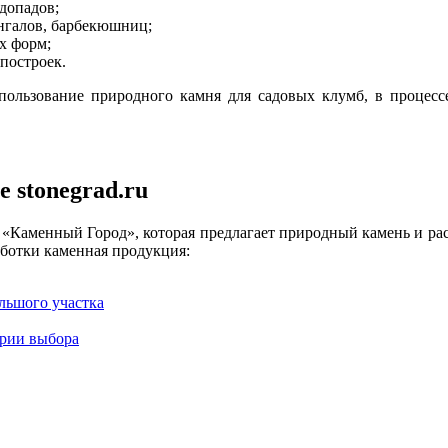
допадов;
ангалов, барбекюшниц;
х форм;
построек.
ользование природного камня для садовых клумб, в процессе
 stonegrad.ru
 «Каменный Город», которая предлагает природный камень и ра
аботки каменная продукция:
льшого участка
ерии выбора