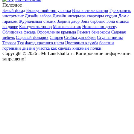
Полезное
Белый фасад
Благоустройство участка
Ваза в стиле кантри
Где хранить
инструмент
Дизайн забора
Дизайн интерьера квартиры студии
Дом с
гаражом
Журнальный столик
Задний двор
Зона барбекю
Зона отдыха
во дворе
Как сделать топор
Можжевельник
Ножовка по дереву
Облицовка фасада
Оформление крыльца
Ремонт бензокосы
Садовая
мебель
Садовый фонарик
Спирея
Стойка для обуви
Стул из шины
Терраса
Туя
Фасад красного цвета
Цветочная клумба
болезни
гортензии
дизайн участка
как сделать книжные полки
Copyright © 2026 - MirLandshaft.ru - Копирование информации
запрещено!