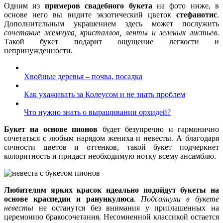
Одним из
примеров свадебного букета
на фото ниже, в
основе него вы видите экзотический цветок
стефанотис
.
Дополнительным украшением здесь может послужить
сочетание жемчуга, кристаллов, ленты и зеленых листьев
.
Такой букет подарит ощущение легкости и
непринужденности.
Хвойные деревья – почва, посадка
Как ухаживать за Колеусом и не знать проблем
Что нужно знать о выращивании орхидей?
Букет на основе пионов
будет безупречно и гармонично
сочетаться с любым нарядом жениха и невесты. А благодаря
сочности цветов и оттенков, такой букет подчеркнет
колоритность и придаст необходимую нотку всему ансамблю.
Любителям ярких красок идеально подойдут букеты на
основе краспедии и ранункулюса
.
Подсолнухи в букете
невесты
не останутся без внимания у приглашенных на
церемонию бракосочетания. Несомненной классикой остается