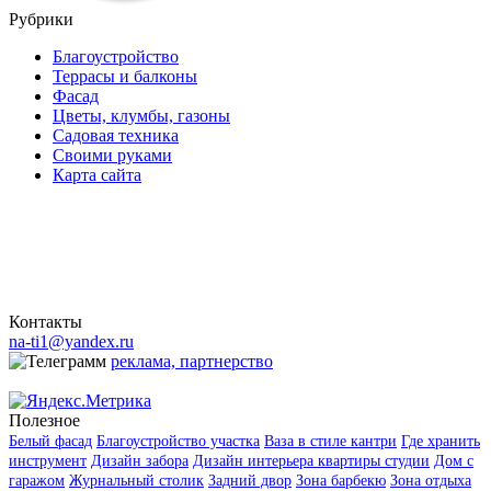
Рубрики
Благоустройство
Террасы и балконы
Фасад
Цветы, клумбы, газоны
Садовая техника
Своими руками
Карта сайта
Контакты
na-ti1@yandex.ru
реклама, партнерство
Полезное
Белый фасад
Благоустройство участка
Ваза в стиле кантри
Где хранить
инструмент
Дизайн забора
Дизайн интерьера квартиры студии
Дом с
гаражом
Журнальный столик
Задний двор
Зона барбекю
Зона отдыха