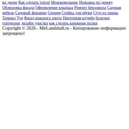
во дворе
Как сделать топор
Можжевельник
Ножовка по дереву
Облицовка фасада
Оформление крыльца
Ремонт бензокосы
Садовая
мебель
Садовый фонарик
Спирея
Стойка для обуви
Стул из шины
Терраса
Туя
Фасад красного цвета
Цветочная клумба
болезни
гортензии
дизайн участка
как сделать книжные полки
Copyright © 2026 - MirLandshaft.ru - Копирование информации
запрещено!