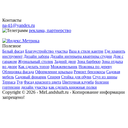
Контакты
na-ti1@yandex.ru
реклама, партнерство
Полезное
Белый фасад
Благоустройство участка
Ваза в стиле кантри
Где хранить
инструмент
Дизайн забора
Дизайн интерьера квартиры студии
Дом с
гаражом
Журнальный столик
Задний двор
Зона барбекю
Зона отдыха
во дворе
Как сделать топор
Можжевельник
Ножовка по дереву
Облицовка фасада
Оформление крыльца
Ремонт бензокосы
Садовая
мебель
Садовый фонарик
Спирея
Стойка для обуви
Стул из шины
Терраса
Туя
Фасад красного цвета
Цветочная клумба
болезни
гортензии
дизайн участка
как сделать книжные полки
Copyright © 2026 - MirLandshaft.ru - Копирование информации
запрещено!