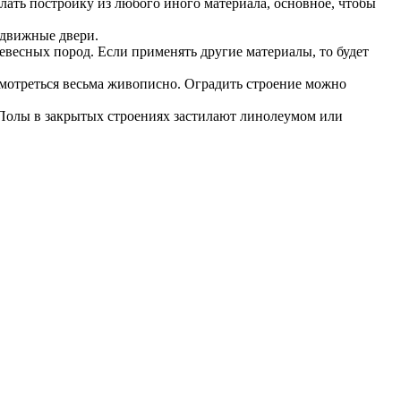
елать постройку из любого иного материала, основное, чтобы
здвижные двери.
евесных пород. Если применять другие материалы, то будет
т смотреться весьма живописно. Оградить строение можно
. Полы в закрытых строениях застилают линолеумом или