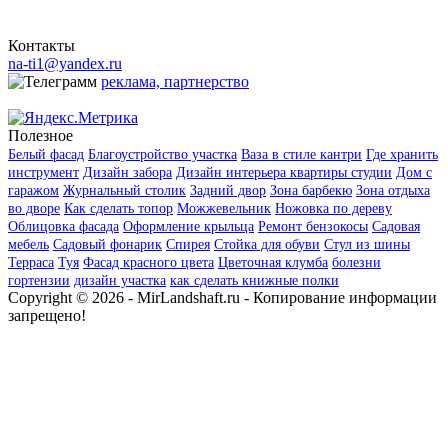
Контакты
na-ti1@yandex.ru
реклама, партнерство
Полезное
Белый фасад
Благоустройство участка
Ваза в стиле кантри
Где хранить
инструмент
Дизайн забора
Дизайн интерьера квартиры студии
Дом с
гаражом
Журнальный столик
Задний двор
Зона барбекю
Зона отдыха
во дворе
Как сделать топор
Можжевельник
Ножовка по дереву
Облицовка фасада
Оформление крыльца
Ремонт бензокосы
Садовая
мебель
Садовый фонарик
Спирея
Стойка для обуви
Стул из шины
Терраса
Туя
Фасад красного цвета
Цветочная клумба
болезни
гортензии
дизайн участка
как сделать книжные полки
Copyright © 2026 - MirLandshaft.ru - Копирование информации
запрещено!