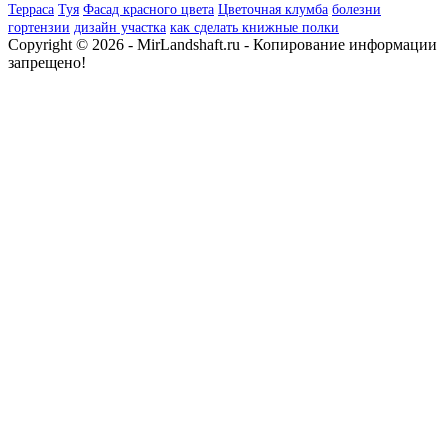
Терраса
Туя
Фасад красного цвета
Цветочная клумба
болезни
гортензии
дизайн участка
как сделать книжные полки
Copyright © 2026 - MirLandshaft.ru - Копирование информации
запрещено!