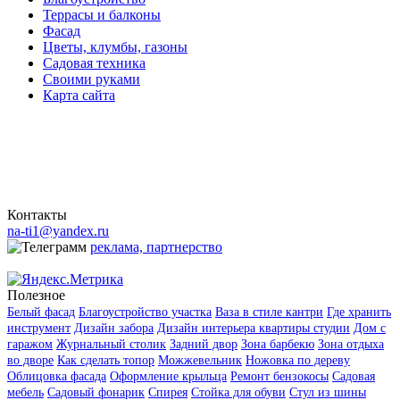
Террасы и балконы
Фасад
Цветы, клумбы, газоны
Садовая техника
Своими руками
Карта сайта
Контакты
na-ti1@yandex.ru
реклама, партнерство
Полезное
Белый фасад
Благоустройство участка
Ваза в стиле кантри
Где хранить
инструмент
Дизайн забора
Дизайн интерьера квартиры студии
Дом с
гаражом
Журнальный столик
Задний двор
Зона барбекю
Зона отдыха
во дворе
Как сделать топор
Можжевельник
Ножовка по дереву
Облицовка фасада
Оформление крыльца
Ремонт бензокосы
Садовая
мебель
Садовый фонарик
Спирея
Стойка для обуви
Стул из шины